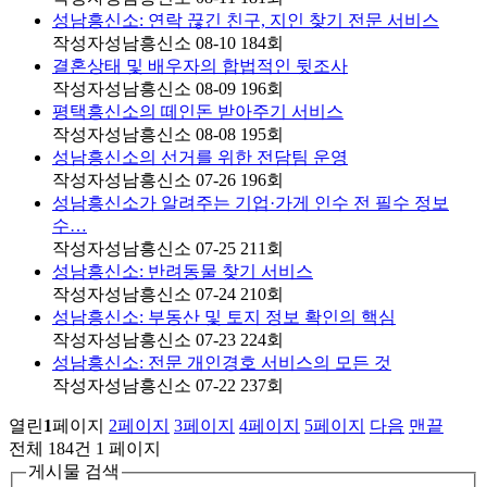
성남흥신소: 연락 끊긴 친구, 지인 찾기 전문 서비스
작성자
성남흥신소
08-10
184
회
결혼상태 및 배우자의 합법적인 뒷조사
작성자
성남흥신소
08-09
196
회
평택흥신소의 떼인돈 받아주기 서비스
작성자
성남흥신소
08-08
195
회
성남흥신소의 선거를 위한 전담팀 운영
작성자
성남흥신소
07-26
196
회
성남흥신소가 알려주는 기업·가게 인수 전 필수 정보
수…
작성자
성남흥신소
07-25
211
회
성남흥신소: 반려동물 찾기 서비스
작성자
성남흥신소
07-24
210
회
성남흥신소: 부동산 및 토지 정보 확인의 핵심
작성자
성남흥신소
07-23
224
회
성남흥신소: 전문 개인경호 서비스의 모든 것
작성자
성남흥신소
07-22
237
회
열린
1
페이지
2
페이지
3
페이지
4
페이지
5
페이지
다음
맨끝
전체 184건
1 페이지
게시물 검색