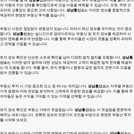
토지 거래를 할 때
성남흥신소
에서 제공하는 정보는 매우 유용합니다. 예를 들어, 토지
의 지형과 지반 상태를 확인함으로써 건설 비용을 예측할 수 있습니다. 또한, 주변 인
프라와 교통망도 중요한 고려 사항입니다.
성남흥신소
는 이러한 정보를 종합적으로
제공하여 현명한 부동산 투자를 돕습니다.
부동산 시장은 끊임없이 변동성이 있습니다. 따라서 최신 정보를 유지하는 것이 중요
합니다.
성남흥신소
는 실시간으로 업데이트되는 부동산 및 토지 정보를 제공하여 시
장의 변화를 빠르게 반영합니다. 이를 통해 투자자들은 시장의 흐름을 정확히 파악하
고 전략을 수립할 수 있습니다.
토지 정보 확인은 단순한 소유권 확인을 넘어 다양한 법적 절차를 포함합니다.
성남흥
신소
는 이러한 법적 절차에 대한 상담도 제공하여 고객이 복잡한 법적 문제를 해결하
는 데 도움을 줍니다. 예를 들어, 토지 분할이나 합병과 같은 절차도 전문가의 도움을
받아 진행할 수 있습니다.
부동산 투자 시 가장 중요한 요소 중 하나는 위치입니다.
성남흥신소
는 지역별 부동산
가격 동향과 미래 전망을 분석하여 고객에게 유용한 정보를 제공합니다. 이를 통해 투
자자들은 높은 수익을 기대할 수 있는 지역을 선택할 수 있습니다.
토지 정보 확인은 부동산 거래의 첫걸음입니다.
성남흥신소
는 이 첫걸음을 튼튼하게
해주는 파트너입니다. 정확한 정보와 전문가의 조언을 바탕으로 현명한 부동산 투자
를 시작해 보세요.
최근 부동산 시장은 다양한 정책 변화에 민감하게 반응하고 있습니다.
성남흥신소
는