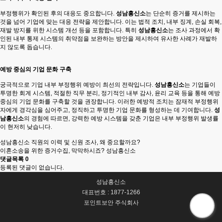
부정행위가 확인된 후의 대응도 중요합니다.
성남흥신소
는 단순히 증거를 제시하는
것을 넘어 기업에 맞는 대응 전략을 제안합니다. 이는 법적 조치, 내부 징계, 손실 회복,
재발 방지를 위한 시스템 개선 등을 포함합니다. 특히
성남흥신소
는 조사 과정에서 확
인된 내부 통제 시스템의 취약점을 보완하는 방안을 제시하여 유사한 사례가 재발하
지 않도록 돕습니다.
예방 중심의 기업 문화 구축
궁극적으로 기업 내부 부정행위 예방이 최선의 전략입니다.
성남흥신소
는 기업들이
투명한 회계 시스템, 적절한 직무 분리, 정기적인 내부 감사, 윤리 교육 등을 통해 예방
중심의 기업 문화를 구축할 것을 권장합니다. 이러한 예방적 조치는 잠재적 부정행위
자에게 경각심을 심어주고, 정직하고 투명한 기업 문화를 형성하는 데 기여합니다.
성
남흥신소
의 경험에 따르면, 강력한 예방 시스템을 갖춘 기업은 내부 부정행위 발생률
이 현저히 낮습니다.
성남흥신소 직원의 이력 및 신원 조사, 왜 중요할까요?
이혼소송을 위한 증거수집, 막막하시죠? 성남흥신소
댓글목록
0
등록된 댓글이 없습니다.
성남흥신소
대표번호 : 1877-1266
포인트보안 주식회사