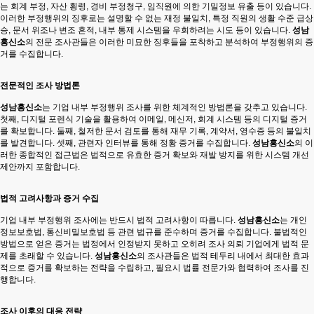
는 회계 부정, 자산 횡령, 경비 부정청구, 임직원에 의한 기밀정보 유출 등이 있습니다.
이러한 부정행위의 징후로는 설명할 수 없는 재정 불일치, 특정 직원의 생활 수준 급상
승, 문서 위조나 변조 흔적, 내부 통제 시스템을 우회하려는 시도 등이 있습니다.
성남
흥신소
의 전문 조사관들은 이러한 미묘한 징후들을 포착하고 분석하여 부정행위의 증
거를 수집합니다.
전문적인 조사 방법론
성남흥신소
는 기업 내부 부정행위 조사를 위한 체계적인 방법론을 갖추고 있습니다.
첫째, 디지털 포렌식 기술을 활용하여 이메일, 메신저, 회계 시스템 등의 디지털 증거
를 확보합니다. 둘째, 철저한 문서 검토를 통해 재무 기록, 계약서, 영수증 등의 불일치
를 발견합니다. 셋째, 관련자 인터뷰를 통해 정황 증거를 수집합니다.
성남흥신소
의 이
러한 종합적인 접근법은 법적으로 유효한 증거 확보와 재발 방지를 위한 시스템 개선
제안까지 포함합니다.
법적 고려사항과 증거 수집
기업 내부 부정행위 조사에는 반드시 법적 고려사항이 따릅니다.
성남흥신소
는 개인
정보보호법, 통신비밀보호법 등 관련 법규를 준수하며 증거를 수집합니다. 불법적인
방법으로 얻은 증거는 법정에서 인정받지 못하고 오히려 조사 의뢰 기업에게 법적 문
제를 초래할 수 있습니다.
성남흥신소
의 조사관들은 법적 테두리 내에서 최대한 효과
적으로 증거를 확보하는 전략을 수립하고, 필요시 법률 전문가와 협력하여 조사를 진
행합니다.
조사 이후의 대응 전략