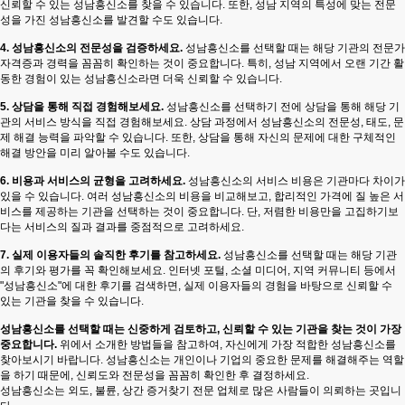
신뢰할 수 있는 성남흥신소를 찾을 수 있습니다. 또한, 성남 지역의 특성에 맞는 전문
성을 가진 성남흥신소를 발견할 수도 있습니다.
4. 성남흥신소의 전문성을 검증하세요.
성남흥신소를 선택할 때는 해당 기관의 전문가
자격증과 경력을 꼼꼼히 확인하는 것이 중요합니다. 특히, 성남 지역에서 오랜 기간 활
동한 경험이 있는 성남흥신소라면 더욱 신뢰할 수 있습니다.
5. 상담을 통해 직접 경험해보세요.
성남흥신소를 선택하기 전에 상담을 통해 해당 기
관의 서비스 방식을 직접 경험해보세요. 상담 과정에서 성남흥신소의 전문성, 태도, 문
제 해결 능력을 파악할 수 있습니다. 또한, 상담을 통해 자신의 문제에 대한 구체적인
해결 방안을 미리 알아볼 수도 있습니다.
6. 비용과 서비스의 균형을 고려하세요.
성남흥신소의 서비스 비용은 기관마다 차이가
있을 수 있습니다. 여러 성남흥신소의 비용을 비교해보고, 합리적인 가격에 질 높은 서
비스를 제공하는 기관을 선택하는 것이 중요합니다. 단, 저렴한 비용만을 고집하기보
다는 서비스의 질과 결과를 중점적으로 고려하세요.
7. 실제 이용자들의 솔직한 후기를 참고하세요.
성남흥신소를 선택할 때는 해당 기관
의 후기와 평가를 꼭 확인해보세요. 인터넷 포털, 소셜 미디어, 지역 커뮤니티 등에서
"성남흥신소"에 대한 후기를 검색하면, 실제 이용자들의 경험을 바탕으로 신뢰할 수
있는 기관을 찾을 수 있습니다.
성남흥신소를 선택할 때는 신중하게 검토하고, 신뢰할 수 있는 기관을 찾는 것이 가장
중요합니다.
위에서 소개한 방법들을 참고하여, 자신에게 가장 적합한 성남흥신소를
찾아보시기 바랍니다. 성남흥신소는 개인이나 기업의 중요한 문제를 해결해주는 역할
을 하기 때문에, 신뢰도와 전문성을 꼼꼼히 확인한 후 결정하세요.
성남흥신소는 외도, 불륜, 상간 증거찾기 전문 업체로 많은 사람들이 의뢰하는 곳입니