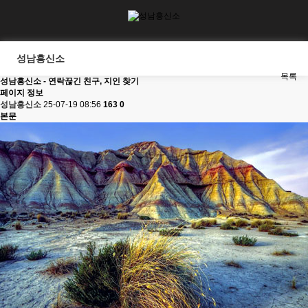
성남흥신소
목록
성남흥신소 - 연락끊긴 친구, 지인 찾기
페이지 정보
성남흥신소
25-07-19 08:56
163
0
본문