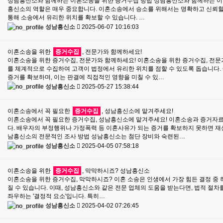
성남흥신소와 함께하는 이혼소송을 위한 증거수집 방법 성남흥신소와 함께하는 이혼
흥신소의 역할은 매우 중요합니다. 이혼소송에서 승소를 위해서는 명확하고 신뢰할 
통해 소송에서 유리한 위치를 확보할 수 있습니다. …
성남흥신소
2025-06-07 10:16:03
이혼소송을 위한
증거수집
, 전문가와 함께하세요!
이혼소송을 위한 증거수집, 전문가와 함께하세요! 이혼소송을 위한 증거수집, 전
를 체계적으로 수집하여 고객이 법정에서 유리한 위치를 점할 수 있도록 돕습니다. 
증거를 확보하며, 이는 판결에 직접적인 영향을 미칠 수 있…
성남흥신소
2025-05-27 15:38:44
이혼소송에서 꼭 필요한
증거수집
, 성남흥신소에 맡겨주세요!
이혼소송에서 꼭 필요한 증거수집, 성남흥신소에 맡겨주세요! 이혼소송과 증거자료
다. 배우자의 부정행위나 가정폭력 등 이혼사유가 되는 증거를 확보하지 못하면 재
남흥신소의 전문적인 조사 방법 성남흥신소는 첨단 장비와 숙련된…
성남흥신소
2025-04-05 07:58:18
이혼소송을 위한
증거수집
, 막막하시죠? 성남흥신소
이혼소송을 위한 증거수집, 막막하시죠? 이혼 소송은 인생에서 가장 힘든 결정 중
질 수 있습니다. 이때, 성남흥신소와 같은 전문 업체의 도움을 받는다면, 법적 절차
좌우하는 '결정적 요소'입니다. 특히…
성남흥신소
2025-04-02 07:26:45